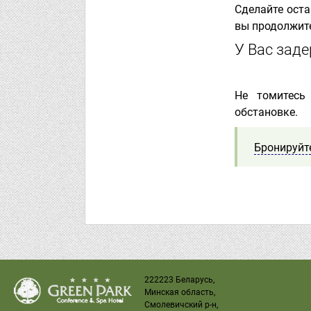
Сделайте оста
вы продолжите
У Вас заде
Не томитесь
обстановке.
Бронируйт
222223 Беларусь,
Минская область,
Смолевичский р-н,