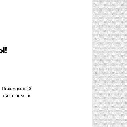
Ы!
l! Полноценный
И ни о чем не