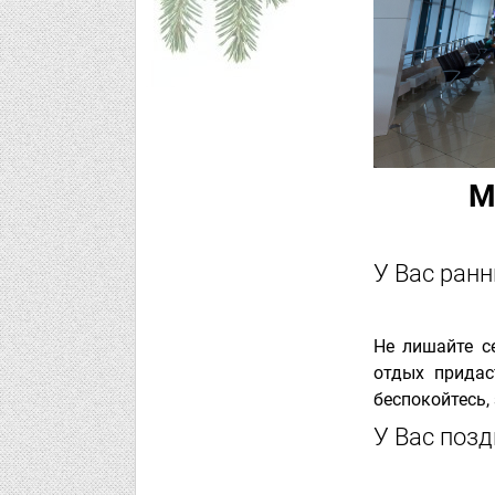
М
У Вас ранн
Не лишайте се
отдых придас
беспокойтесь,
У Вас позд