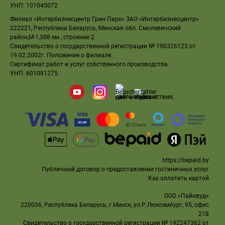
УНП: 101045072
Филиал «Интербизнесцентр Грин Парк» ЗАО «Интербизнесцентр»
222221, Республика Беларусь, Минская обл. Смолевичский
район,М-1,388 км., строение 2
Свидетельство
о государственной регистрации № 190326123 от
19.02.2002г.
Положение о филиале
.
Сертификат работ и услуг собственного производства
.
УНП: 601081275
https://bepaid.by
Публичный договор о предоставлении гостиничных услуг
Как оплатить картой
ООО «Пайнвуд»
220036, Республика Беларусь, г.Минск, ул.Р.Люксембург, 95, офис
218
Свидетельство
о государственной регистрации № 192247362 от