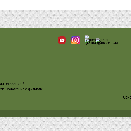
м., строение 2
2г.
Положение о филиале
.
Свид