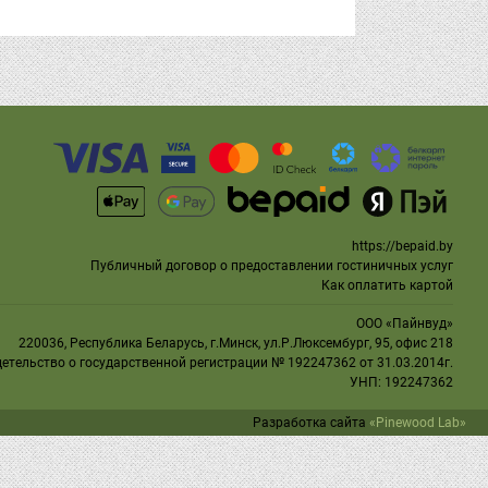
https://bepaid.by
Публичный договор о предоставлении гостиничных услуг
Как оплатить картой
ООО «Пайнвуд»
220036, Республика Беларусь, г.Минск, ул.Р.Люксембург, 95, офис 218
етельство
о государственной регистрации № 192247362 от 31.03.2014г.
УНП: 192247362
Разработка сайта
«Pinewood Lab»