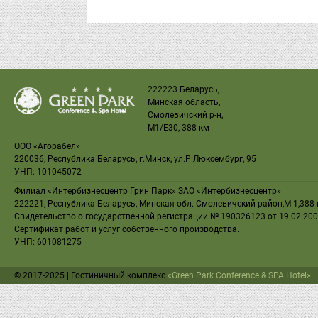
222223 Беларусь,
Минская область,
Смолевичский р-н,
M1
/
E30
, 388 км
ООО «Агорабел»
220036, Республика Беларусь, г.Минск, ул.Р.Люксембург, 95
УНП: 101045072
Филиал «Интербизнесцентр Грин Парк» ЗАО «Интербизнесцентр»
222221, Республика Беларусь, Минская обл. Смолевичский район,М-1,388 к
Свидетельство
о государственной регистрации № 190326123 от 19.02.200
Сертификат работ и услуг собственного производства
.
УНП: 601081275
© 2017-2025 | Гостиничный комплекс
«Green Park Conference & SPA Hotel»