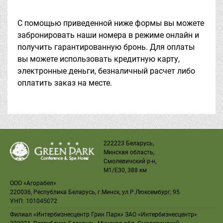
С помощью приведенной ниже формы вы можете
забронировать наши номера в режиме онлайн и
получить гарантированную бронь. Для оплаты
вы можете использовать кредитную карту,
электронные деньги, безналичный расчет либо
оплатить заказ на месте.
222223 Беларусь,
Минская область,
Смолевичский р-н,
M1
/
E30
, 388 км
ООО «Агорабел»
220036, Республика Беларусь, г.Минск, ул.Р.Люксембург, 95
УНП: 101045072
Филиал «Интербизнесцентр Грин Парк» ЗАО «Интербизнесцентр»